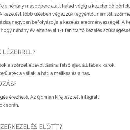
feje néhány másodperc alatt halad végig a kezelendő bőrfel
ak. A kezelést több ülésben végezzük (egyéntől, nemtől, szőr
 fázisa nagyban befolyásolja a kezelés eredményességét. A k
ogy néhány év elteltével 1-1 fenntartó kezelés szükségessé
 LÉZERREL?
a szőrzet eltávolítására: felső ajak, áll, lábak, karok,
 területek a vállak, a hát, a mellkas és a has.
OZÁS?
s érezhető. Az újonnan kifejlesztett integrált
ok során.
ÉZERKEZELÉS ELŐTT?