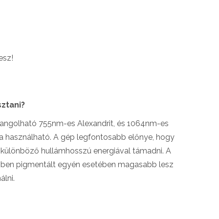
esz!
ztani?
 hangolható 755nm-es Alexandrit, és 1064nm-es
ióra használható. A gép legfontosabb előnye, hogy
ét különböző hullámhosszú energiával támadni. A
sebben pigmentált egyén esetében magasabb lesz
lni.