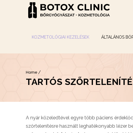
KOZMETOLÓGIAI KEZELÉSEK
ÁLTALÁNOS BŐ
Home
TARTÓS SZŐRTELENÍTÉ
A nyár közeledtével egyre több páciens érdeklődik
szőrtelenítésre használt leghatékonyabb lézer b