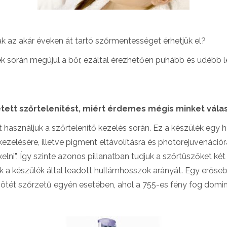
k az akár éveken át tartó szőrmentességet érhetjük el?
sek során megújul a bőr, ezáltal érezhetően puhább és üdébb l
tett szőrtelenítést, miért érdemes mégis minket válas
asználjuk a szőrtelenítő kezelés során. Ez a készülék egy
 kezelésére, illetve pigment eltávolításra és photorejuvenác
elni”. Így szinte azonos pillanatban tudjuk a szőrtüszőket k
uk a készülék által leadott hullámhosszok arányát. Egy erő
sötét szőrzetű egyén esetében, ahol a 755-es fény fog dominá