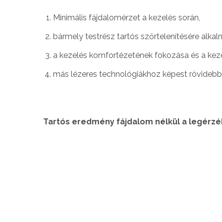
Minimális fájdalomérzet a kezelés során,
bármely testrész tartós szőrtelenítésére alkal
a kezelés komfortézetének fokozása és a keze
más lézeres technológiákhoz képest rövidebb
Tartós eredmény fájdalom nélkül a legérzé