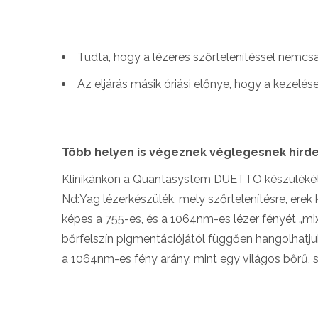
Tudta, hogy a lézeres szőrtelenítéssel nemcsa
Az eljárás másik óriási előnye, hogy a kezelé
Több helyen is végeznek véglegesnek hirde
Klinikánkon a Quantasystem DUETTO készülékét h
Nd:Yag lézerkészülék, mely szőrtelenítésre, erek
képes a 755-es, és a 1064nm-es lézer fényét „mix
bőrfelszín pigmentációjától függően hangolhatj
a 1064nm-es fény arány, mint egy világos bőrű, 