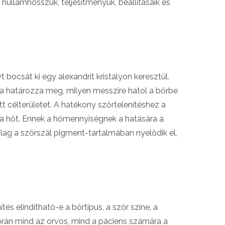
hullámhosszuk, teljesítményük, beállításaik és
t bocsát ki egy alexandrit kristályon keresztül.
za határozza meg, milyen messzire hatol a bőrbe
tt célterületet. A hatékony szőrtelenítéshez a
 a hőt. Ennek a hőmennyiségnek a hatására a
ólag a szőrszál pigment-tartalmában nyelődik el,
s elindítható-e a bőrtípus, a szőr színe, a
során mind az orvos, mind a páciens számára a