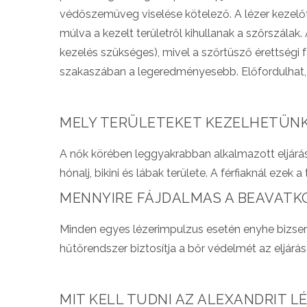
védőszemüveg viselése kötelező. A lézer kezelő
múlva a kezelt területről kihullanak a szőrszál
kezelés szükséges), mivel a szőrtüsző érettségi
szakaszában a legeredményesebb. Előfordulhat, h
MELY TERÜLETEKET KEZELHETÜNK
A nők körében leggyakrabban alkalmazott eljárások 
hónalj, bikini és lábak területe. A férfiaknál ezek a
MENNYIRE FÁJDALMAS A BEAVATK
Minden egyes lézerimpulzus esetén enyhe bizsergé
hűtőrendszer biztosítja a bőr védelmét az eljárás
MIT KELL TUDNI AZ ALEXANDRIT L