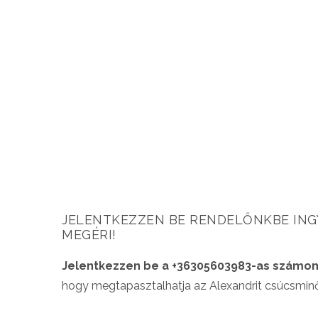
JELENTKEZZEN BE RENDELŐNKBE INGY
MEGÉRI!
Jelentkezzen be a +36305603983-as számo
hogy megtapasztalhatja az Alexandrit csúcsmin