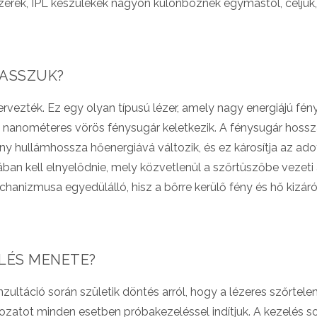
erek, IPL készülékek nagyon különböznek egymástól, céljuk, 
LASSZUK?
tervezték. Ez egy olyan típusú lézer, amely nagy energiájú fény
757 nanométeres vörös fénysugár keletkezik. A fénysugár hoss
fény hullámhossza hőenergiává változik, és ez károsítja az ado
ban kell elnyelődnie, mely közvetlenül a szőrtüszőbe vezeti
chanizmusa egyedülálló, hisz a bőrre kerülő fény és hő kizár
ELÉS MENETE?
áció során születik döntés arról, hogy a lézeres szőrteleníté
rozatot minden esetben próbakezeléssel indítjuk. A kezelés 