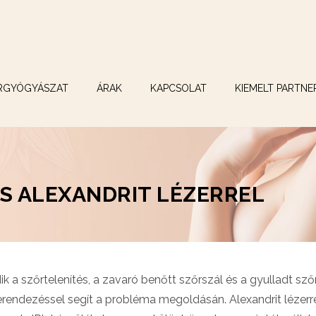
RGYÓGYÁSZAT
ÁRAK
KAPCSOLAT
KIEMELT PARTNE
S ALEXANDRIT LÉZERREL
 a szőrtelenítés, a zavaró benőtt szőrszál és a gyulladt szőrt
erendezéssel segít a probléma megoldásán. Alexandrit lézerre