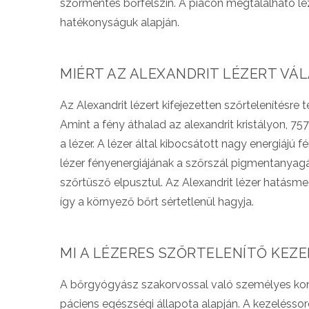
szőrmentes bőrfelszín. A piacon megtalálható léz
hatékonyságuk alapján.
MIÉRT AZ ALEXANDRIT LÉZERT VÁ
Az Alexandrit lézert kifejezetten szőrtelenítésre 
Amint a fény áthalad az alexandrit kristályon, 
a lézer. A lézer által kibocsátott nagy energiájú 
lézer fényenergiájának a szőrszál pigmentanyagá
szőrtüsző elpusztul. Az Alexandrit lézer hatásme
így a környező bőrt sértetlenül hagyja.
MI A LÉZERES SZŐRTELENÍTŐ KEZ
A bőrgyógyász szakorvossal való személyes konzult
páciens egészségi állapota alapján. A kezelésso