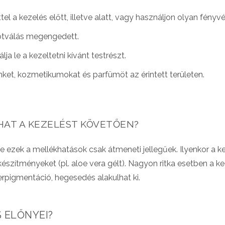
éttel a kezelés előtt, illetve alatt, vagy használjon olyan fé
rotválás megengedett.
ja le a kezeltetni kívánt testrészt.
nket, kozmetikumokat és parfümöt az érintett területen.
AT A KEZELÉST KÖVETŐEN?
e ezek a mellékhatások csak átmeneti jellegűek. Ilyenkor a k
észítményeket (pl. aloe vera gélt). Nagyon ritka esetben a k
erpigmentáció, hegesedés alakulhat ki.
 ELŐNYEI?