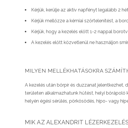
Kérjük, kerülje az aktív napfényt legalább 2 h
Kérjük mellőzze a kémiai szőrtelenítést, a bo
Kérjük, hogy a kezelés előtt 1-2 nappal borotvál
A kezelés előtt közvetlenül ne használjon smi
MILYEN MELLÉKHATÁSOKRA SZÁMÍTH
A kezelés után bőrpír és duzzanat jelentkezhet, d
területen alkalmazhatunk hűtést, helyi bőrápoló k
helyén égési sérülés, pörkösödés, hipo- vagy hip
MIK AZ ALEXANDRIT LÉZERKEZELÉS