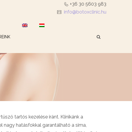
+36 30 5603 983
info@botoxclinic.hu
REINK
üsző tartós kezelése iránt. Klinikánk a
l nagy hatásfokkal garantálható a sima,