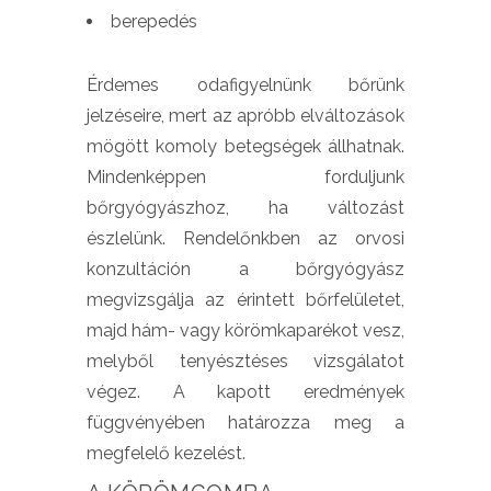
berepedés
Érdemes odafigyelnünk bőrünk
jelzéseire, mert az apróbb elváltozások
mögött komoly betegségek állhatnak.
Mindenképpen forduljunk
bőrgyógyászhoz, ha változást
észlelünk. Rendelőnkben az orvosi
konzultáción a bőrgyógyász
megvizsgálja az érintett bőrfelületet,
majd hám- vagy körömkaparékot vesz,
melyből tenyésztéses vizsgálatot
végez. A kapott eredmények
függvényében határozza meg a
megfelelő kezelést.