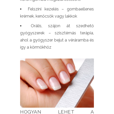
Felszíni kezelés – gombaellenes
krémek, kenőcsök vagy lakkok
Orális, szájon át szedhető
gyógyszerek – szisztémás terápia,
ahol a gyógyszer bejut a véráramba és
így a körmökhöz
HOGYAN LEHET A