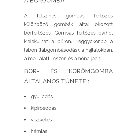
A BŐRGOMBA
A felszínes gombás fertőzés
különböző gombák által okozott
bőrfertőzés. Gombás fertőzés bárhol
kialakulhat a bőrön. Leggyakoribb a
lábon (lábgombásodás), a hajlatokban,
a mell alatti részen és a hónaljban.
BŐR- ÉS KÖRÖMGOMBA
ÁLTALÁNOS TÜNETEI:
gyulladás
kipirosodás
viszketés
hámlás