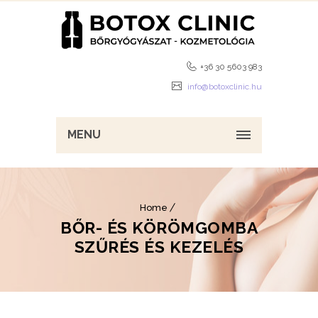
+36 30 5603 983
info@botoxclinic.hu
MENU
Home
BŐR- ÉS KÖRÖMGOMBA
SZŰRÉS ÉS KEZELÉS