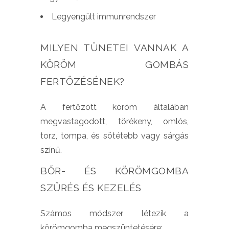
Legyengült immunrendszer
MILYEN TÜNETEI VANNAK A
KÖRÖM GOMBÁS
FERTŐZÉSÉNEK?
A fertőzött köröm általában
megvastagodott, törékeny, omlós,
torz, tompa, és sötétebb vagy sárgás
színű.
BŐR- ÉS KÖRÖMGOMBA
SZŰRÉS ÉS KEZELÉS
Számos módszer létezik a
körömgomba megszüntetésére: