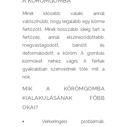
A KÖRÖMGOMBA
Minél idősebb valaki, annál
valószínűbb, hogy legalább egy körme
fertőzött. Minél hosszabb ideig tart a
fertőzés, annál elszíneződöttebb,
megvastagodott, benőtt és
deformálódott a köröm. A gombás
körmöket nehéz vágni. A férfiak
gyakrabban szenvednek tőle, mit a
nők.
MIK A KÖRÖMGOMBA
KIALAKULÁSÁNAK FŐBB
OKAI?
Vérkeringési problémák,