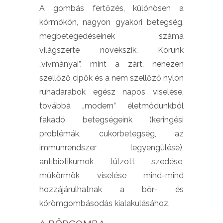
A gombás fertőzés, különösen a
körmökön, nagyon gyakori betegség,
megbetegedéseinek száma
világszerte növekszik. Korunk
„vívmányai”, mint a zárt, nehezen
szellőző cipők és a nem szellőző nylon
ruhadarabok egész napos viselése,
továbbá „modern” életmódunkból
fakadó betegségeink (keringési
problémák, cukorbetegség, az
immunrendszer legyengülése),
antibiotikumok túlzott szedése,
műkörmök viselése mind-mind
hozzájárulhatnak a bőr- és
körömgombásodás kialakulásához.