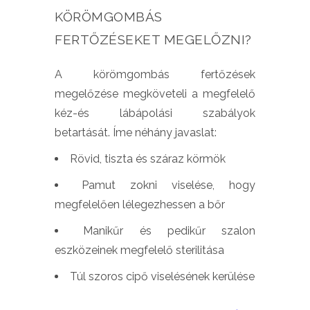
KÖRÖMGOMBÁS
FERTŐZÉSEKET MEGELŐZNI?
A körömgombás fertőzések
megelőzése megköveteli a megfelelő
kéz-és lábápolási szabályok
betartását. Íme néhány javaslat:
Rövid, tiszta és száraz körmök
Pamut zokni viselése, hogy
megfelelően lélegezhessen a bőr
Manikűr és pedikűr szalon
eszközeinek megfelelő sterilitása
Túl szoros cipő viselésének kerülése