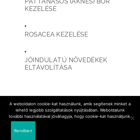
PATTANÁSOS (AKNÉS) BŐR
KEZELÉSE
ROSACEA KEZELÉSE
JÓINDULATÚ NÖVEDÉKEK
ELTÁVOLÍTÁSA
A weboldalon cookie-kat használunk, amik segítenek minket a
lehető legjobb szolgáltatások nyújtásában. Weboldalunk
további használatával jóváhagyja, hogy cookie-kat használjunk.
Copyright © 2019 Botoxclinic | Minden jog
fenntartva
Rendben