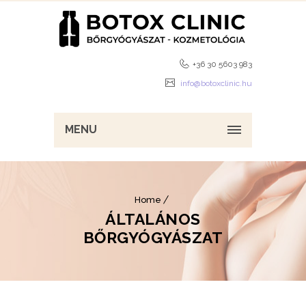
+36 30 5603 983
info@botoxclinic.hu
MENU
Home
ÁLTALÁNOS
BŐRGYÓGYÁSZAT